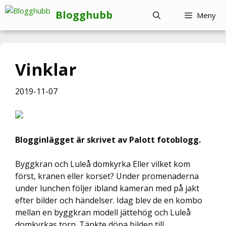
Hoppa
Blogghubb
Meny
till
innehåll
Vinklar
2019-11-07
Blogginlägget är skrivet av Palott fotoblogg.
Byggkran och Luleå domkyrka Eller vilket kom
först, kranen eller korset? Under promenaderna
under lunchen följer ibland kameran med på jakt
efter bilder och händelser. Idag blev de en kombo
mellan en byggkran modell jättehög och Luleå
domkyrkas torn. Tänkte döpa bilden till