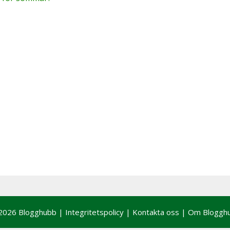
2026 Blogghubb |
Integritetspolicy
|
Kontakta oss
|
Om Bloggh