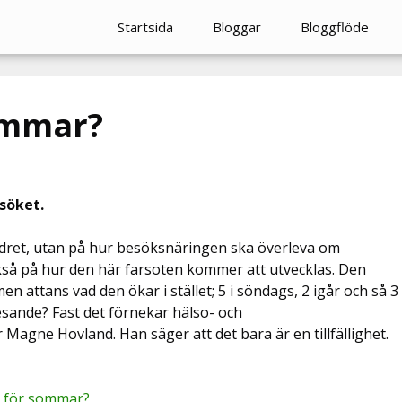
Startsida
Bloggar
Bloggflöde
sommar?
rsöket.
ädret, utan på hur besöksnäringen ska överleva om
kså på hur den här farsoten kommer att utvecklas. Den
en attans vad den ökar i stället; 5 i söndags, 2 igår och så 3
esande? Fast det förnekar hälso- och
agne Hovland. Han säger att det bara är en tillfällighet.
i för sommar?