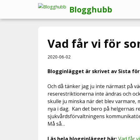
Hoppa
Blogghubb
till
innehåll
Vad får vi för 
2020-06-02
Blogginlägget är skrivet av Sista fö
Och då tänker jag ju inte närmast på v
reserestriktionerna inte ändras och oc
skulle ju minska när det blev varmare, m
nya i dag. Kan det bero på helgernas r
sjukvårdsförvaltningens kommunikatör M
Må så…
Läs hela blogginlägget här:
Vad får v