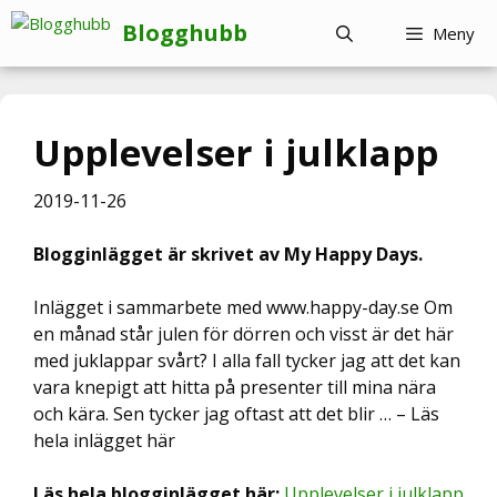
Hoppa
Blogghubb
Meny
till
innehåll
Upplevelser i julklapp
2019-11-26
Blogginlägget är skrivet av My Happy Days.
Inlägget i sammarbete med www.happy-day.se Om
en månad står julen för dörren och visst är det här
med juklappar svårt? I alla fall tycker jag att det kan
vara knepigt att hitta på presenter till mina nära
och kära. Sen tycker jag oftast att det blir … – Läs
hela inlägget här
Läs hela blogginlägget här:
Upplevelser i julklapp