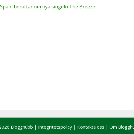
 Spain berättar om nya singeln The Breeze
2026 Blogghubb |
Integritetspolicy
|
Kontakta oss
|
Om Bloggh