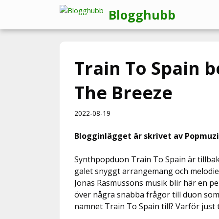
Hoppa
Blogghubb
till
innehåll
Train To Spain 
The Breeze
2022-08-19
Blogginlägget är skrivet av Popmuzi
Synthpopduon Train To Spain är tillbak
galet snyggt arrangemang och melodier v
Jonas Rasmussons musik blir här en per
över några snabba frågor till duon som 
namnet Train To Spain till? Varför just 