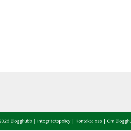
2026 Blogghubb |
Integritetspolicy
|
Kontakta oss
|
Om Bloggh