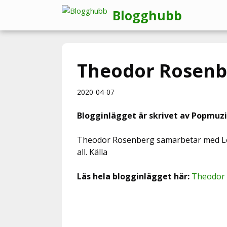
Hoppa
Blogghubb
till
innehåll
Theodor Rosenber
2020-04-07
Blogginlägget är skrivet av Popmuzi
Theodor Rosenberg samarbetar med Lola
all. Källa
Läs hela blogginlägget här:
Theodor 