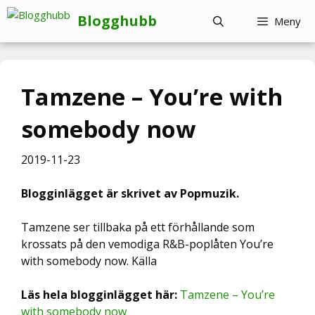
Hoppa
Blogghubb
Meny
till
innehåll
Tamzene – You’re with
somebody now
2019-11-23
Blogginlägget är skrivet av Popmuzik.
Tamzene ser tillbaka på ett förhållande som
krossats på den vemodiga R&B-poplåten You’re
with somebody now. Källa
Läs hela blogginlägget här:
Tamzene – You’re
with somebody now