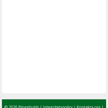
© 2026 Blogghubb |
Integritetspolicy
|
Kontakta oss
|