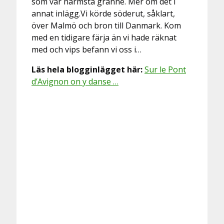
som vår närmsta granne. Mer om det i
annat inlägg.Vi körde söderut, såklart,
över Malmö och bron till Danmark. Kom
med en tidigare färja än vi hade räknat
med och vips befann vi oss i…
Läs hela blogginlägget här:
Sur le Pont
d’Avignon on y danse …