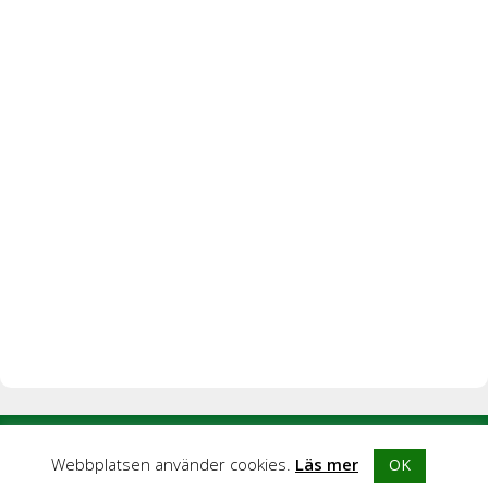
© 2026 Blogghubb |
Integritetspolicy
|
Kontakta oss
|
Om
Webbplatsen använder cookies.
Läs mer
OK
Blogghubb