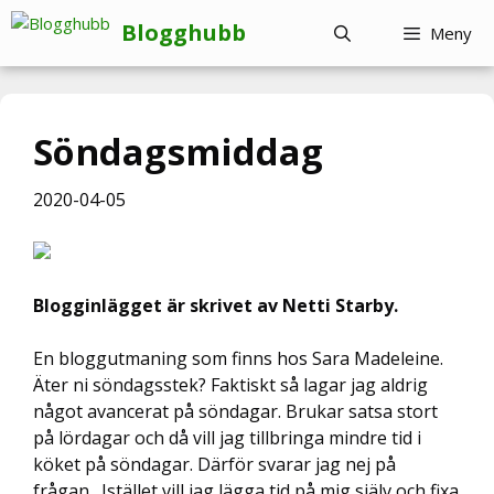
Hoppa
Blogghubb
Meny
till
innehåll
Söndagsmiddag
2020-04-05
Blogginlägget är skrivet av Netti Starby.
En bloggutmaning som finns hos Sara Madeleine.
Äter ni söndagsstek? Faktiskt så lagar jag aldrig
något avancerat på söndagar. Brukar satsa stort
på lördagar och då vill jag tillbringa mindre tid i
köket på söndagar. Därför svarar jag nej på
frågan. Istället vill jag lägga tid på mig själv och fixa