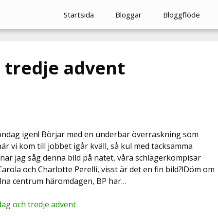
Startsida
Bloggar
Bloggflöde
 tredje advent
söndag igen! Börjar med en underbar överraskning som
r vi kom till jobbet igår kväll, så kul med tacksamma
g när jag såg denna bild på nätet, våra schlagerkompisar
arola och Charlotte Perelli, visst är det en fin bild?!Döm om
 Solna centrum häromdagen, BP har…
dag och tredje advent