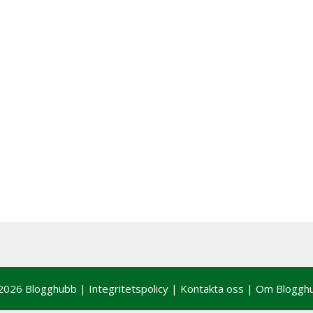
2026 Blogghubb |
Integritetspolicy
|
Kontakta oss
|
Om Bloggh