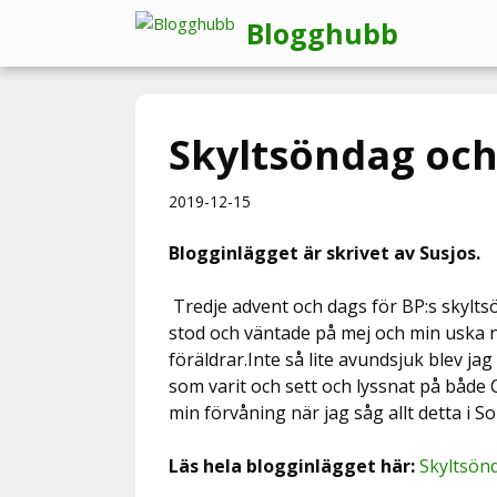
Hoppa
Blogghubb
till
innehåll
Skyltsöndag och
2019-12-15
Blogginlägget är skrivet av Susjos.
Tredje advent och dags för BP:s skylt
stod och väntade på mej och min uska nä
föräldrar.Inte så lite avundsjuk blev ja
som varit och sett och lyssnat på både C
min förvåning när jag såg allt detta i
Läs hela blogginlägget här:
Skyltsön