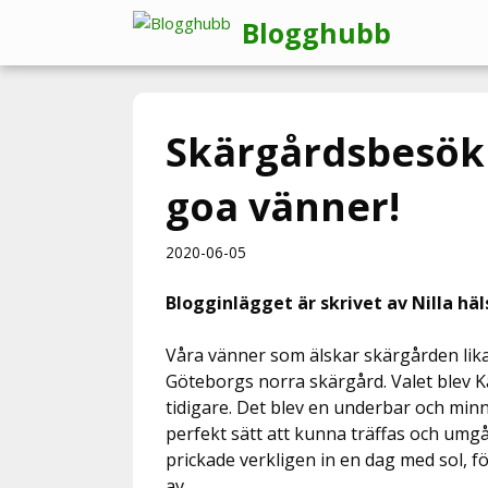
Hoppa
Blogghubb
till
innehåll
Skärgårdsbesök 
goa vänner!
2020-06-05
Blogginlägget är skrivet av Nilla hä
Våra vänner som älskar skärgården lika m
Göteborgs norra skärgård. Valet blev Kä
tidigare. Det blev en underbar och minne
perfekt sätt att kunna träffas och umgå
prickade verkligen in en dag med sol, 
av…