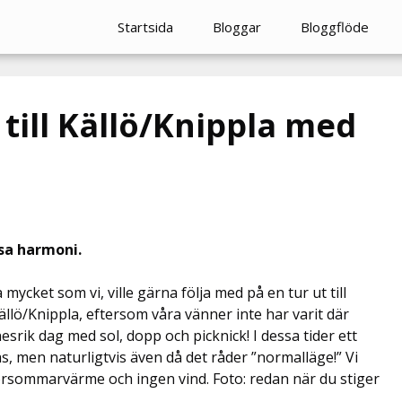
Startsida
Bloggar
Bloggflöde
till Källö/Knippla med
lsa harmoni.
ycket som vi, ville gärna följa med på en tur ut till
llö/Knippla, eftersom våra vänner inte har varit där
srik dag med sol, dopp och picknick! I dessa tider ett
s, men naturligtvis även då det råder ”normalläge!” Vi
försommarvärme och ingen vind. Foto: redan när du stiger