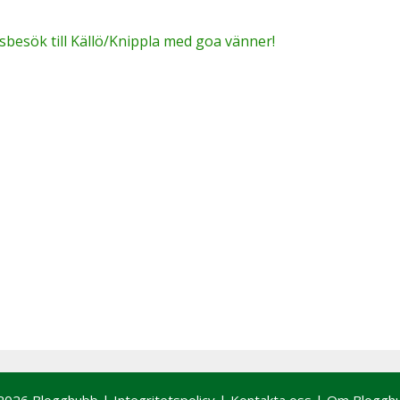
besök till Källö/Knippla med goa vänner!
2026 Blogghubb |
Integritetspolicy
|
Kontakta oss
|
Om Bloggh