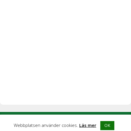
© 2026 Blogghubb |
Integritetspolicy
|
Kontakta oss
|
Om
Webbplatsen använder cookies.
Läs mer
OK
Blogghubb