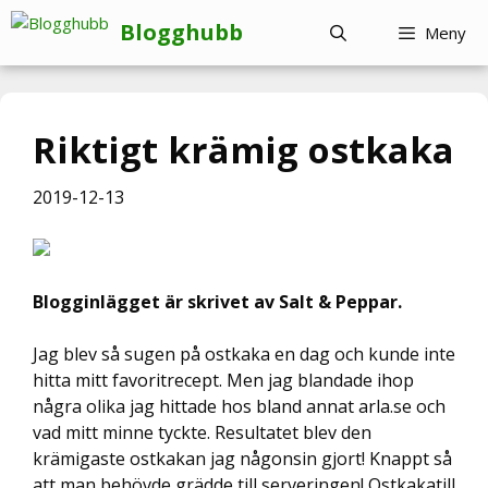
Hoppa
Blogghubb
Meny
till
innehåll
Riktigt krämig ostkaka
2019-12-13
Blogginlägget är skrivet av Salt & Peppar.
Jag blev så sugen på ostkaka en dag och kunde inte
hitta mitt favoritrecept. Men jag blandade ihop
några olika jag hittade hos bland annat arla.se och
vad mitt minne tyckte. Resultatet blev den
krämigaste ostkakan jag någonsin gjort! Knappt så
att man behövde grädde till serveringen! Ostkakatill