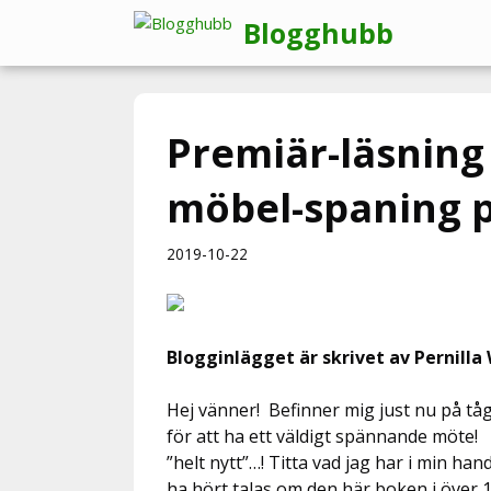
Hoppa
Blogghubb
till
innehåll
Premiär-läsnin
möbel-spaning p
2019-10-22
Blogginlägget är skrivet av Pernilla
Hej vänner! Befinner mig just nu på tå
för att ha ett väldigt spännande möte
”helt nytt”…! Titta vad jag har i min 
ha hört talas om den här boken i över 