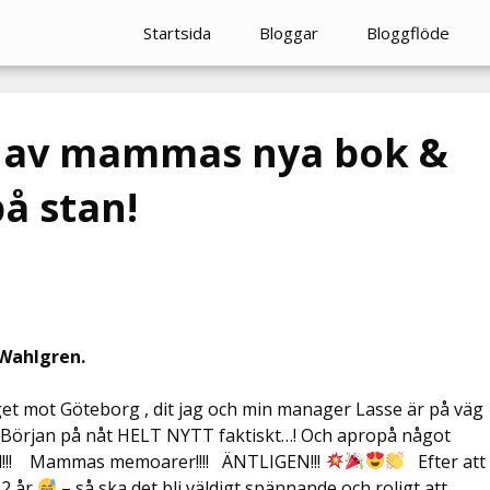
Startsida
Bloggar
Bloggflöde
g av mammas nya bok &
å stan!
 Wahlgren.
get mot Göteborg , dit jag och min manager Lasse är på väg
! Början på nåt HELT NYTT faktiskt…! Och apropå något
hand!!! Mammas memoarer!!!! ÄNTLIGEN!!!
Efter att
12 år
– så ska det bli väldigt spännande och roligt att