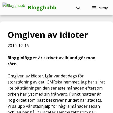
Hoppa
Blogghubb
Meny
till
innehåll
Omgiven av idioter
2019-12-16
Blogginlägget är skrivet av Ibland gör man
rätt.
Omgiven av idioter. Igår var det dags för
storstädning av det IGMRska hemmet. Jag har slirat
lite på städningen den senaste månaden eftersom
orken har lyst med sin frånvaro. Punktinsatser är
nog ordet som bäst beskriver hur det har städats.
Vi sa upp vår städhjälp för några månader sedan
och jag har hållit ungefär samma takt som när