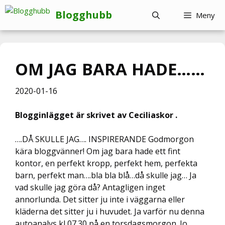
Hoppa
Blogghubb
Meny
till
innehåll
OM JAG BARA HADE……
2020-01-16
Blogginlägget är skrivet av Ceciliaskor .
….DÅ SKULLE JAG…. INSPIRERANDE Godmorgon
kära bloggvänner! Om jag bara hade ett fint
kontor, en perfekt kropp, perfekt hem, perfekta
barn, perfekt man….bla bla blå…då skulle jag… Ja
vad skulle jag göra då? Antagligen inget
annorlunda. Det sitter ju inte i väggarna eller
kläderna det sitter ju i huvudet. Ja varför nu denna
autoanalys kl 07.30 på en torsdagsmorgon. Jo