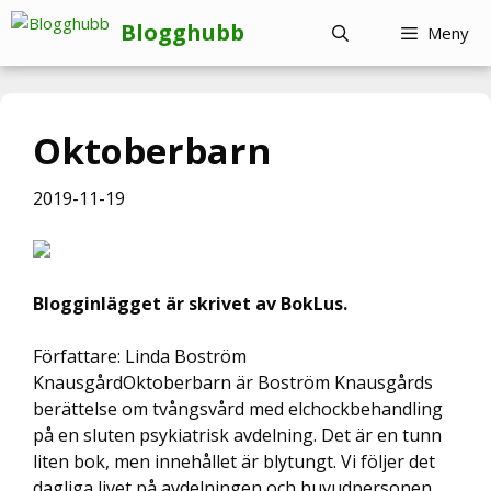
Hoppa
Blogghubb
Meny
till
innehåll
Oktoberbarn
2019-11-19
Blogginlägget är skrivet av BokLus.
Författare: Linda Boström
KnausgårdOktoberbarn är Boström Knausgårds
berättelse om tvångsvård med elchockbehandling
på en sluten psykiatrisk avdelning. Det är en tunn
liten bok, men innehållet är blytungt. Vi följer det
dagliga livet på avdelningen och huvudpersonen