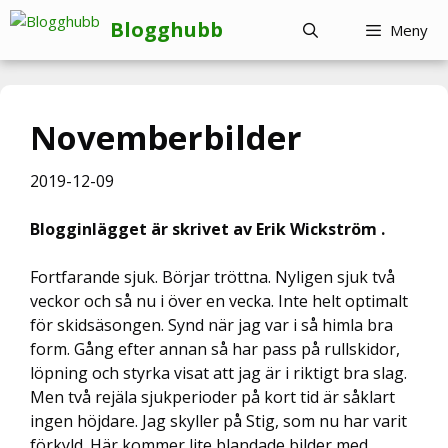
Hoppa
Blogghubb
Meny
till
innehåll
Novemberbilder
2019-12-09
Blogginlägget är skrivet av Erik Wickström .
Fortfarande sjuk. Börjar tröttna. Nyligen sjuk två
veckor och så nu i över en vecka. Inte helt optimalt
för skidsäsongen. Synd när jag var i så himla bra
form. Gång efter annan så har pass på rullskidor,
löpning och styrka visat att jag är i riktigt bra slag.
Men två rejäla sjukperioder på kort tid är såklart
ingen höjdare. Jag skyller på Stig, som nu har varit
förkyld. Här kommer lite blandade bilder med