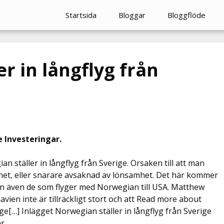
Startsida
Bloggar
Bloggflöde
r in långflyg från
e Investeringar.
an ställer in långflyg från Sverige. Orsaken till att man
amhet, eller snarare avsaknad av lönsamhet. Det här kommer
n även de som flyger med Norwegian till USA. Matthew
en inte är tillräckligt stort och att Read more about
ige[…] Inlägget Norwegian ställer in långflyg från Sverige
r.