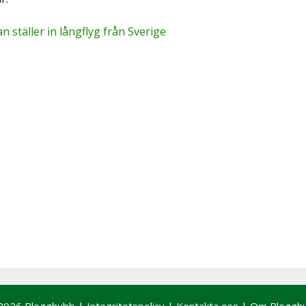
 ställer in långflyg från Sverige
2026 Blogghubb |
Integritetspolicy
|
Kontakta oss
|
Om Bloggh