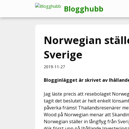
Hoppa
Blogghubb
till
innehåll
Norwegian ställe
Sverige
2019-11-27
Blogginlägget är skrivet av Ihålland
Jag läste precis att resebolaget Norwegi
tagit det beslutet är helt enkelt löns
påverka främst Thailandsresenärer me
Wood på Norwegian menar att Skandinavi
Norwegian ställer in långflyg från Sver
dök först upp på Ihållande Investeringa