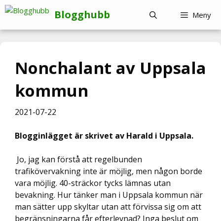
Hoppa
Blogghubb
Meny
till
innehåll
Nonchalant av Uppsala
kommun
2021-07-22
Blogginlägget är skrivet av Harald i Uppsala.
Jo, jag kan förstå att regelbunden
trafikövervakning inte är möjlig, men någon borde
vara möjlig. 40-sträckor tycks lämnas utan
bevakning. Hur tänker man i Uppsala kommun när
man sätter upp skyltar utan att förvissa sig om att
begränsningarna får efterlevnad? Inga beslut om