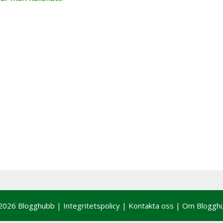
2026 Blogghubb |
Integritetspolicy
|
Kontakta oss
|
Om Bloggh