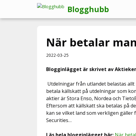
Hoppa
Blogghubb
till
innehåll
När betalar man
2022-03-25
Blogginlägget är skrivet av Aktieke
Utdelningar från utlandet belastas allt
betala källskatt på utdelningar som k
aktier är Stora Enso, Nordea och TietoEv
Eftersom att källskatt ska betalas på 
kan se vilket land som verkligen gäller 
Securities…
Läs hela blogginlägget här:
När betal