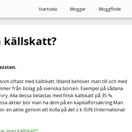
Startsida
Bloggar
Bloggflöde
 källskatt?
misten.
 som oftast med källskatt. Ibland behöver man till och med
ommer från bolag på svenska börsen. Exempel på sådana
ry. Alla dessa belastas med finsk källskatt på 35 %.
dessa aktier bör man ha dem på en kapitalförsäkring.Man
för en aktie genom att kolla på det s k ISIN (International
ar man källskatt?