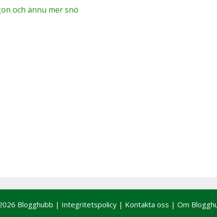
on och ännu mer snö
2026 Blogghubb |
Integritetspolicy
|
Kontakta oss
|
Om Bloggh