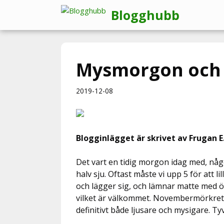
Hoppa
Blogghubb
till
innehåll
Mysmorgon och
2019-12-08
Blogginlägget är skrivet av Frugan E
Det vart en tidig morgon idag med, någ
halv sju. Oftast måste vi upp 5 för att l
och lägger sig, och lämnar matte med ögo
vilket är välkommet. Novembermörkret h
definitivt både ljusare och mysigare. Ty