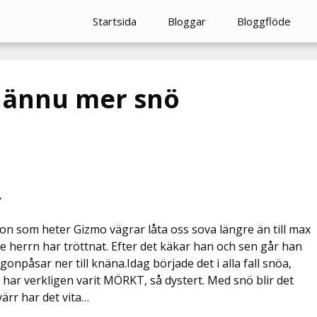
Startsida
Bloggar
Bloggflöde
 ännu mer snö
.
on som heter Gizmo vägrar låta oss sova längre än till max
ille herrn har tröttnat. Efter det käkar han och sen går han
npåsar ner till knäna.Idag började det i alla fall snöa,
ar verkligen varit MÖRKT, så dystert. Med snö blir det
värr har det vita…