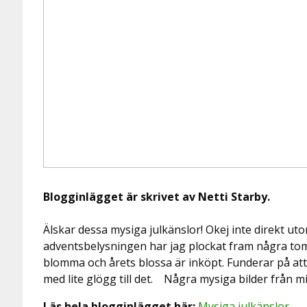
Blogginlägget är skrivet av Netti Starby.
Älskar dessa mysiga julkänslor! Okej inte direkt u
adventsbelysningen har jag plockat fram några tomt
blomma och årets blossa är inköpt. Funderar på att 
med lite glögg till det. Några mysiga bilder från 
Läs hela blogginlägget här:
Mysiga julkänslor