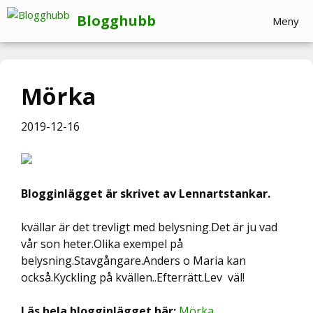
Hoppa
Blogghubb
Meny
till
innehåll
Mörka
2019-12-16
Blogginlägget är skrivet av Lennartstankar.
kvällar är det trevligt med belysning.Det är ju vad
vår son heter.Olika exempel på
belysning.Stavgångare.Anders o Maria kan
också.Kyckling på kvällen..Efterrätt.Lev väl!
Läs hela blogginlägget här:
Mörka