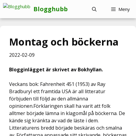
Hoppa
Blogghubb
Meny
till
innehåll
Montag och böckerna
2022-02-09
Blogginlägget är skrivet av Bokhyllan.
Veckans bok: Fahrenheit 451 (1953) av Ray
BradburyI ett framtida USA är all litteratur
förbjuden till följd av den allmänna
opinionen.Förklaringen skall ha varit att folk
alltmer började lämna in klagomål på böckerna. De
kände sig kränkta av vad de läste i dem.
Litteraturens bredd började beskäras och smalna
av. Författarna anpassade sitt skrivande, böckernas