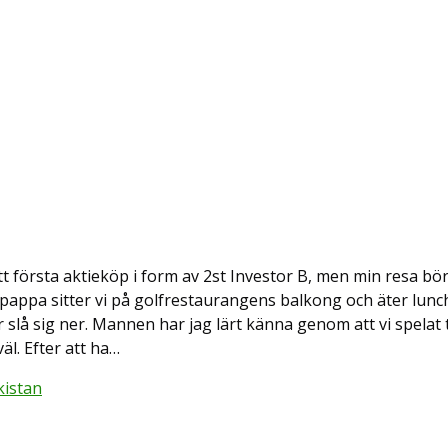
t första aktieköp i form av 2st Investor B, men min resa bör
in pappa sitter vi på golfrestaurangens balkong och äter lun
r slå sig ner. Mannen har jag lärt känna genom att vi spelat 
l. Efter att ha…
kistan