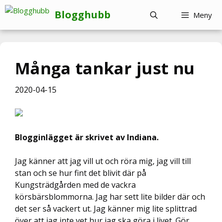
Hoppa
Blogghubb
Meny
till
innehåll
Många tankar just nu
2020-04-15
Blogginlägget är skrivet av Indiana.
Jag känner att jag vill ut och röra mig, jag vill till
stan och se hur fint det blivit där på
Kungsträdgården med de vackra
körsbärsblommorna. Jag har sett lite bilder där och
det ser så vackert ut. Jag känner mig lite splittrad
över att jag inte vet hur jag ska göra i livet. Gör