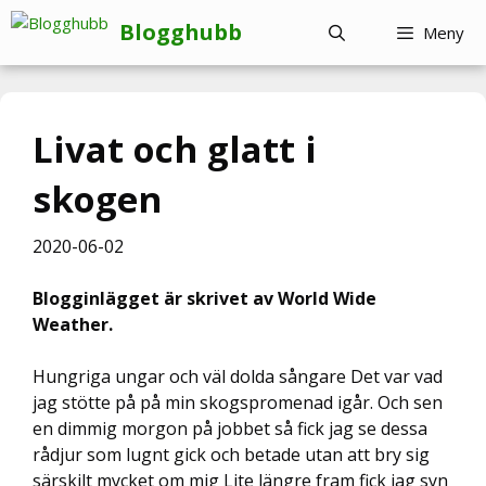
Hoppa
Blogghubb
Meny
till
innehåll
Livat och glatt i
skogen
2020-06-02
Blogginlägget är skrivet av World Wide
Weather.
Hungriga ungar och väl dolda sångare Det var vad
jag stötte på på min skogspromenad igår. Och sen
en dimmig morgon på jobbet så fick jag se dessa
rådjur som lugnt gick och betade utan att bry sig
särskilt mycket om mig Lite längre fram fick jag syn