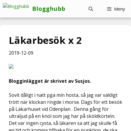
Hoppa
Blogghubb
Meny
till
innehåll
Läkarbesök x 2
2019-12-09
Blogginlägget är skrivet av Susjos.
Sovit dåligt i natt pga min hosta, så jag var väldigt
trött när klockan ringde i morse. Dags för ett besök
på Läkarhuset vid Odenplan . Denna gång för
ultraljud på en knöl som jag har på sköldkörteln.
Det var ingen cysta, så läkaren sa att jag skulle få
en tid och komma tillbaka för en punktion, de ska