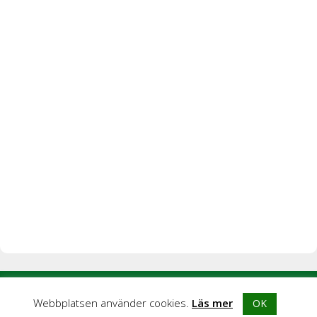
© 2026 Blogghubb |
Integritetspolicy
|
Kontakta oss
|
Om
Webbplatsen använder cookies.
Läs mer
OK
Blogghubb