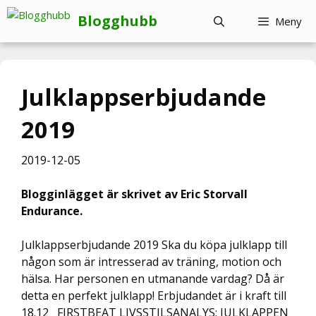
Hoppa
Blogghubb
Meny
till
innehåll
Julklappserbjudande
2019
2019-12-05
Blogginlägget är skrivet av Eric Storvall
Endurance.
Julklappserbjudande 2019 Ska du köpa julklapp till
någon som är intresserad av träning, motion och
hälsa. Har personen en utmanande vardag? Då är
detta en perfekt julklapp! Erbjudandet är i kraft till
18.12 FIRSTBEAT LIVSSTILSANALYS: JULKLAPPEN