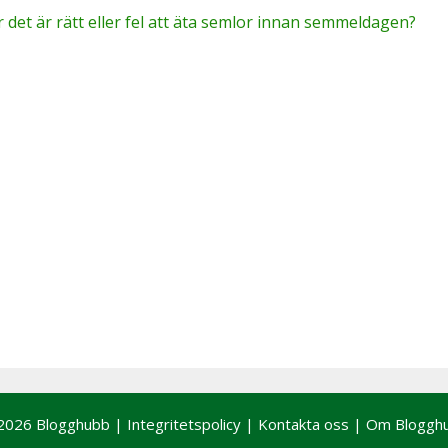
r det är rätt eller fel att äta semlor innan semmeldagen?
2026 Blogghubb |
Integritetspolicy
|
Kontakta oss
|
Om Bloggh