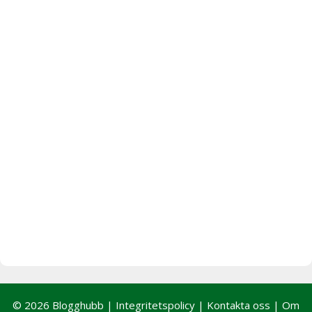
© 2026 Blogghubb |
Integritetspolicy
|
Kontakta oss
|
Om