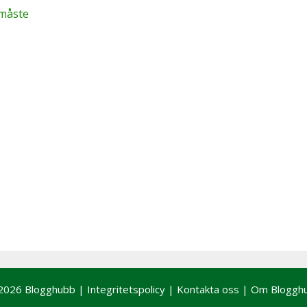
måste
2026 Blogghubb |
Integritetspolicy
|
Kontakta oss
|
Om Bloggh