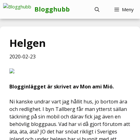
Hoppa
Blogghubb
Meny
till
innehåll
Helgen
2020-02-23
Blogginlägget är skrivet av Mon ami Mió.
Ni kanske undrar vart jag hållit hus, jo bortom ära
och redlighet. I byn Tallberg får man ytterst sällan
täckning på sin mobil och därav fick jag även en
behövlig bloggpaus. Vad har vi då gjort förutom att
äta, äta, äta? JO det har snöat rikligt i Sveriges
inland och under helgen har vi hunnit med att