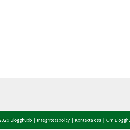
2026 Blogghubb |
Integritetspolicy
|
Kontakta oss
|
Om Bloggh