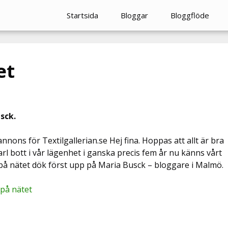
Startsida
Bloggar
Bloggflöde
et
sck.
nons för Textilgallerian.se Hej fina. Hoppas att allt är bra
l bott i vår lägenhet i ganska precis fem år nu känns vårt
på nätet dök först upp på Maria Busck – bloggare i Malmö.
 på nätet