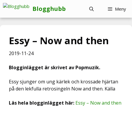
Hoppa
Blogghubb
Meny
till
innehåll
Essy – Now and then
2019-11-24
Blogginlägget är skrivet av Popmuzik.
Essy sjunger om ung kärlek och krossade hjärtan
på den lekfulla retrosingeln Now and then. Källa
Läs hela blogginlägget här:
Essy – Now and then