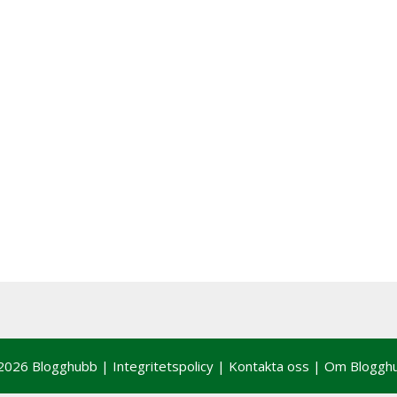
2026 Blogghubb |
Integritetspolicy
|
Kontakta oss
|
Om Bloggh