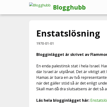
Hoppa
Blogghubb
till
innehåll
Enstatslösning
1970-01-01
Blogginlägget är skrivet av Flammor
En enda palestinsk stat i hela Israel. H
där Israel är utplånat. Det är viktigt at
Hamas är bara en av två representanter
när det gäller stöd så är det enligt u
Skall man då dra slutsatsens är det så a
Läs hela blogginlägget här:
Enstatsl