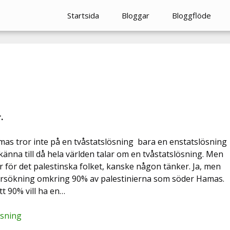
Startsida
Bloggar
Bloggflöde
.
amas tror inte på en tvåstatslösning  bara en enstatslösning
t känna till då hela världen talar om en tvåstatslösning. Men
 för det palestinska folket, kanske någon tänker. Ja, men
ndersökning omkring 90% av palestinierna som söder Hamas.
tt 90% vill ha en…
ösning