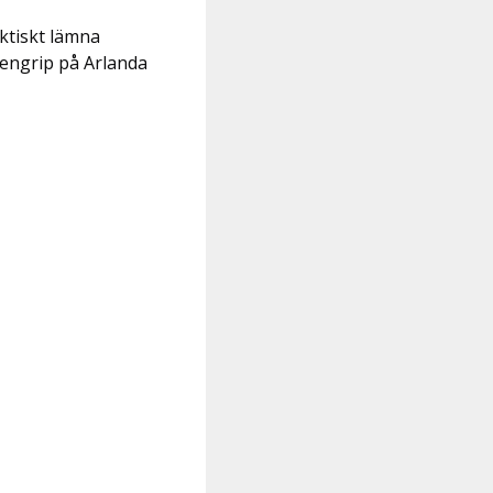
aktiskt lämna
öwengrip på Arlanda