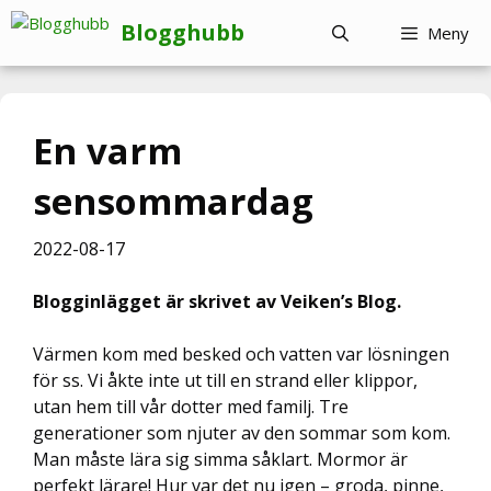
Hoppa
Blogghubb
Meny
till
innehåll
En varm
sensommardag
2022-08-17
Blogginlägget är skrivet av Veiken’s Blog.
Värmen kom med besked och vatten var lösningen
för ss. Vi åkte inte ut till en strand eller klippor,
utan hem till vår dotter med familj. Tre
generationer som njuter av den sommar som kom.
Man måste lära sig simma såklart. Mormor är
perfekt lärare! Hur var det nu igen – groda, pinne,