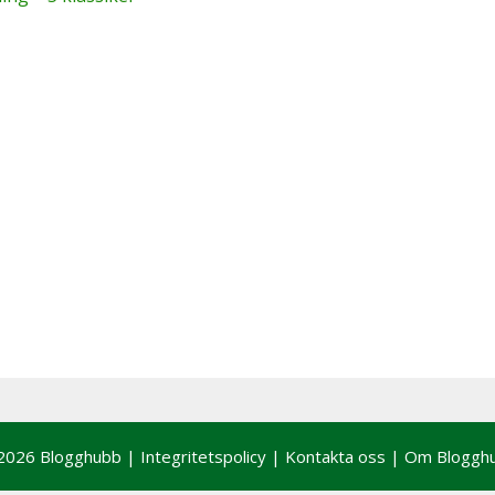
2026 Blogghubb |
Integritetspolicy
|
Kontakta oss
|
Om Bloggh