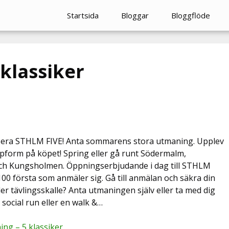
Startsida
Bloggar
Bloggflöde
klassiker
lansera STHLM FIVE! Anta sommarens stora utmaning. Upplev
pform på köpet! Spring eller gå runt Södermalm,
och Kungsholmen. Öppningserbjudande i dag till STHLM
e 100 första som anmäler sig. Gå till anmälan och säkra din
ler tävlingsskalle? Anta utmaningen själv eller ta med dig
 social run eller en walk &…
ng – 5 klassiker