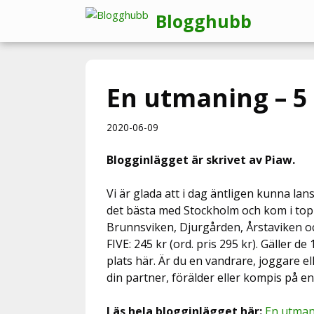
Hoppa
Blogghubb
till
innehåll
En utmaning – 5 
2020-06-09
Blogginlägget är skrivet av Piaw.
Vi är glada att i dag äntligen kunna 
det bästa med Stockholm och kom i top
Brunnsviken, Djurgården, Årstaviken 
FIVE: 245 kr (ord. pris 295 kr). Gäller d
plats här. Är du en vandrare, joggare el
din partner, förälder eller kompis på en
Läs hela blogginlägget här:
En utmani