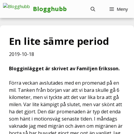
Hoppa
Blogghubb
Meny
till
innehåll
En lite sämre period
2019-10-18
Blogginlägget är skrivet av Familjen Eriksson.
Förra veckan avslutades med en promenad på en
mil. Tanken från början var att vi bara skulle gå 6
kilometer, men vi tyckte att det var lika bra att gå
milen. Var lite kämpigt på slutet, men var skönt att
ha det gjort. Den där promenaden är typ det enda
som hänt i motionsväg senaste tiden. I måndags
vaknade jag med migrän och även om migränen är
borta så har huvudet gjort mer ont än vanligt. Jag