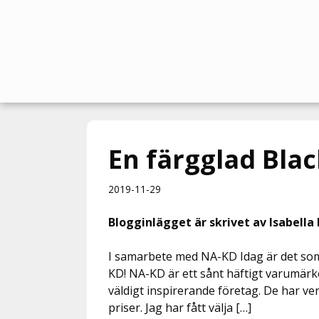
Hoppa
till
innehåll
En färgglad Blac
2019-11-29
Blogginlägget är skrivet av Isabella
I samarbete med NA-KD Idag är det som 
KD! NA-KD är ett sånt häftigt varumärke 
väldigt inspirerande företag. De har verk
priser. Jag har fått välja […]