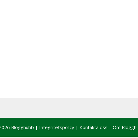
2026 Blogghubb |
Integritetspolicy
|
Kontakta oss
|
Om Bloggh