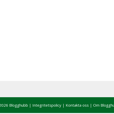
2026 Blogghubb |
Integritetspolicy
|
Kontakta oss
|
Om Bloggh