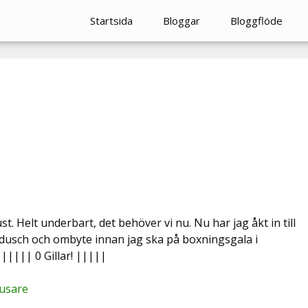
Startsida
Bloggar
Bloggflöde
ust. Helt underbart, det behöver vi nu. Nu har jag åkt in till
bdusch och ombyte innan jag ska på boxningsgala i
||||| 0 Gillar! |||||
jusare