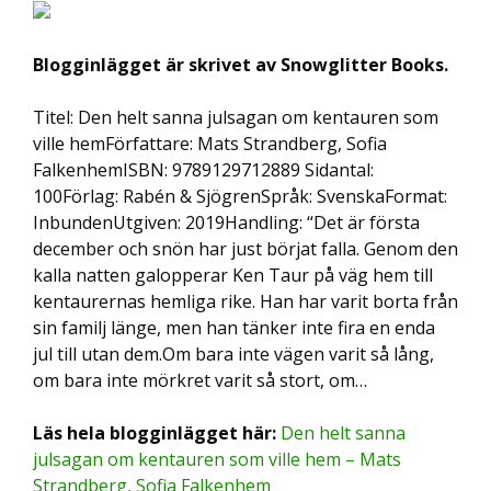
Blogginlägget är skrivet av Snowglitter Books.
Titel: Den helt sanna julsagan om kentauren som
ville hemFörfattare: Mats Strandberg, Sofia
FalkenhemISBN: 9789129712889 Sidantal:
100Förlag: Rabén & SjögrenSpråk: SvenskaFormat:
InbundenUtgiven: 2019Handling: “Det är första
december och snön har just börjat falla. Genom den
kalla natten galopperar Ken Taur på väg hem till
kentaurernas hemliga rike. Han har varit borta från
sin familj länge, men han tänker inte fira en enda
jul till utan dem.Om bara inte vägen varit så lång,
om bara inte mörkret varit så stort, om…
Läs hela blogginlägget här:
Den helt sanna
julsagan om kentauren som ville hem – Mats
Strandberg, Sofia Falkenhem