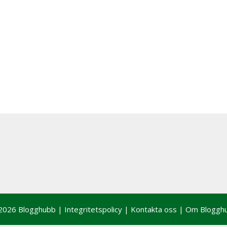
2026 Blogghubb |
Integritetspolicy
|
Kontakta oss
|
Om Bloggh