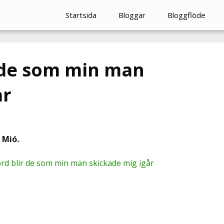
Startsida
Bloggar
Bloggflöde
 de som min man
år
 Mió.
rd blir de som min man skickade mig igår