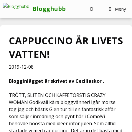
Hoppa
Blogghubb
Meny
till
innehåll
CAPPUCCINO ÄR LIVETS
VATTEN!
2019-12-08
Blogginlägget är skrivet av Ceciliaskor .
TRÖTT, SLITEN OCH KAFFETÖRSTIG CRAZY
WOMAN Godkväll kära bloggvänner! Igår morse
tog jag och bästis G en tur till en fantastisk affär
som säljer inredning och pynt här i Como!Vi
behövde boosta med idéer inför julen. Som alltid
startade vi med cappuccino. Det är ju det bästa med