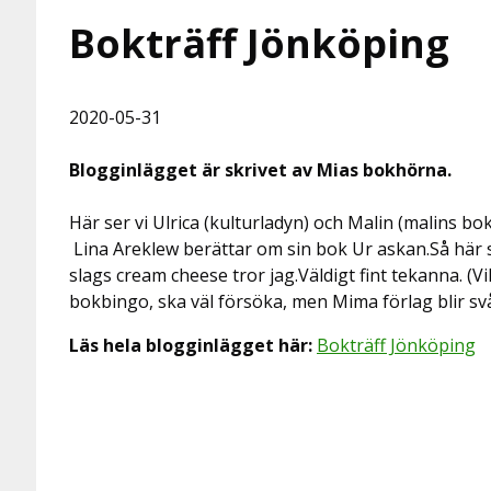
Bokträff Jönköping
2020-05-31
Blogginlägget är skrivet av Mias bokhörna.
Här ser vi Ulrica (kulturladyn) och Malin (malins b
Lina Areklew berättar om sin bok Ur askan.Så här 
slags cream cheese tror jag.Väldigt fint tekanna. (Vi
bokbingo, ska väl försöka, men Mima förlag blir svå
Läs hela blogginlägget här:
Bokträff Jönköping