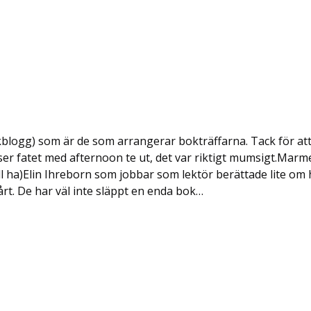
okblogg) som är de som arrangerar bokträffarna. Tack för att
ser fatet med afternoon te ut, det var riktigt mumsigt.Mar
ll ha)Elin Ihreborn som jobbar som lektör berättade lite om hur
rt. De har väl inte släppt en enda bok…