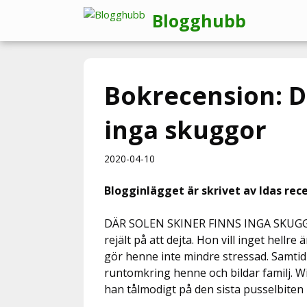
Hoppa
Blogghubb
till
innehåll
Bokrecension: Dä
inga skuggor
2020-04-10
Blogginlägget är skrivet av Idas rec
DÄR SOLEN SKINER FINNS INGA SKUGGO
rejält på att dejta. Hon vill inget hellre 
gör henne inte mindre stressad. Samtid
runtomkring henne och bildar familj. Wi
han tålmodigt på den sista pusselbiten i