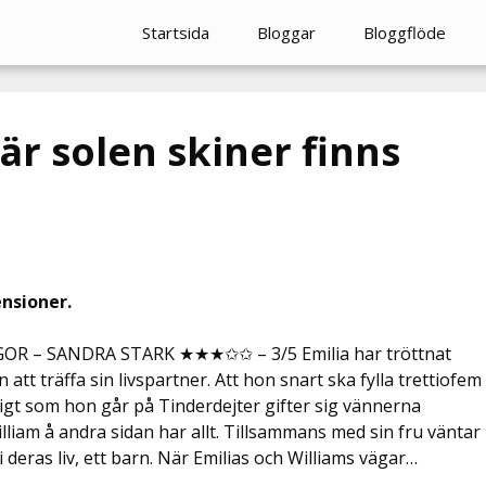
Startsida
Bloggar
Bloggflöde
r solen skiner finns
ensioner.
R – SANDRA STARK ★★★✩✩ – 3/5 Emilia har tröttnat
än att träffa sin livspartner. Att hon snart ska fylla trettiofem
igt som hon går på Tinderdejter gifter sig vännerna
lliam å andra sidan har allt. Tillsammans med sin fru väntar
 deras liv, ett barn. När Emilias och Williams vägar…