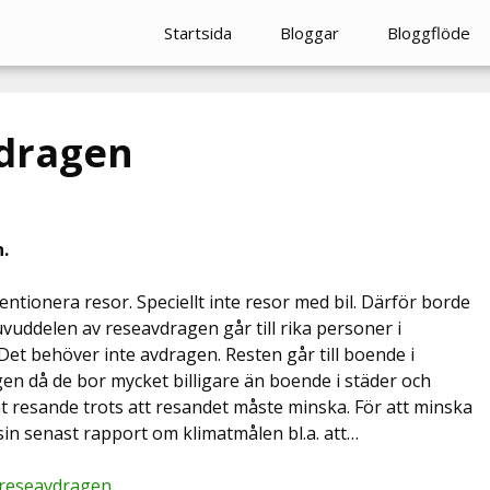
Startsida
Bloggar
Bloggflöde
vdragen
.
entionera resor. Speciellt inte resor med bil. Därför borde
uddelen av reseavdragen går till rika personer i
Det behöver inte avdragen. Resten går till boende i
en då de bor mycket billigare än boende i städer och
at resande trots att resandet måste minska. För att minska
 sin senast rapport om klimatmålen bl.a. att…
 reseavdragen