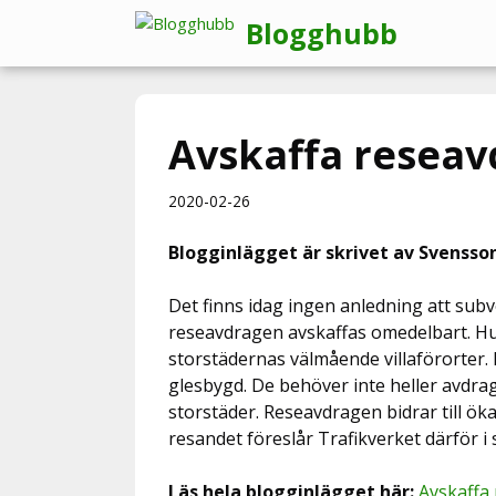
Hoppa
Blogghubb
till
innehåll
Avskaffa resea
2020-02-26
Blogginlägget är skrivet av Svensson
Det finns idag ingen anledning att subv
reseavdragen avskaffas omedelbart. Huv
storstädernas välmående villaförorter. 
glesbygd. De behöver inte heller avdrag
storstäder. Reseavdragen bidrar till ök
resandet föreslår Trafikverket därför i
Läs hela blogginlägget här:
Avskaffa