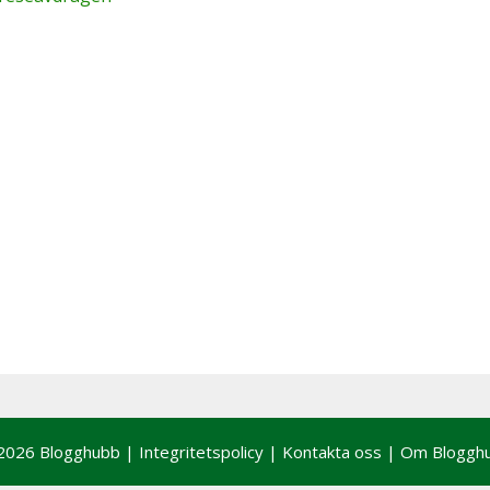
2026 Blogghubb |
Integritetspolicy
|
Kontakta oss
|
Om Bloggh